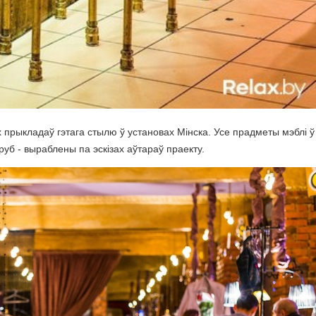
ых прыкладаў гэтага стылю ў установах Мінска. Усе прадметы мэблі ў
уб - выраблены па эскізах аўтараў праекту.