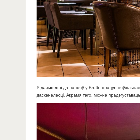
У дачыненні да напояў у Brutto працуе няўхільнае 
дасканаласці. Акрамя таго, можна прадэгуставаць