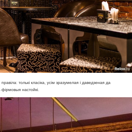
правіла: толькі класіка, усім зразумелая і даведзеная да
 фірмовыя настойкі.