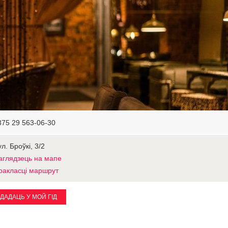
375 29 563-06-30
л. Броўкі, 3/2
аглядзець на мапе
ракласці маршрут
ДАДАЦЬ У МОЙ ГІД