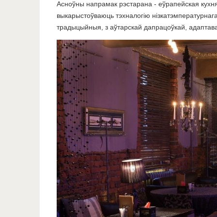
Асноўны напрамак рэстарана - еўрапейская кухня.
выкарыстоўваюць тэхналогію нізкатэмпературнага
традыцыйныя, з аўтарскай дапрацоўкай, адаптава