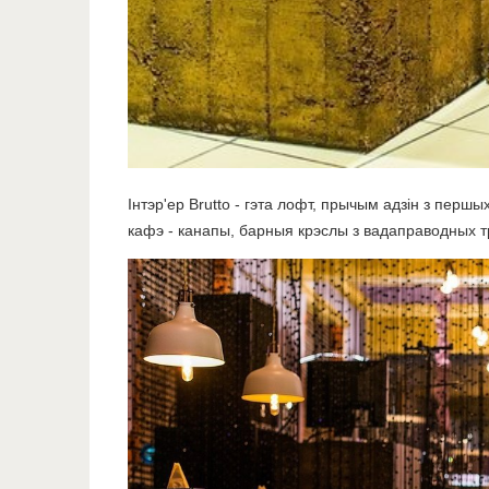
Інтэр'ер Brutto - гэта лофт, прычым адзін з перш
кафэ - канапы, барныя крэслы з вадаправодных тр