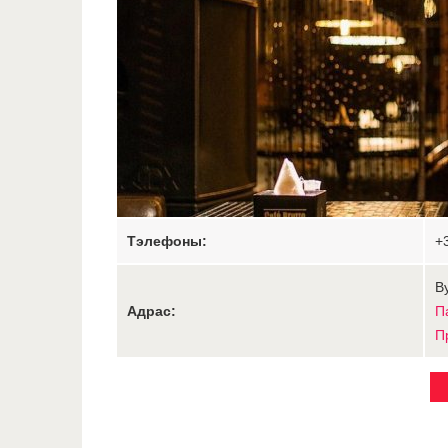
Тэлефоны:
+
Ву
Адрас:
П
П