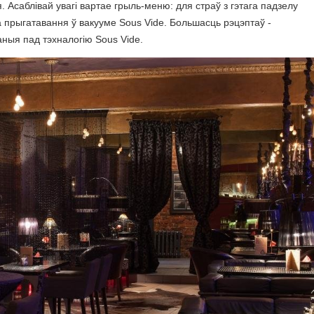
 Асаблівай увагі вартае грыль-меню: для страў з гэтага падзелу
 прыгатавання ў вакууме Sous Vide. Большасць рэцэптаў -
ныя пад тэхналогію Sous Vide.