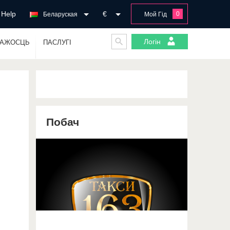
Help
€
0
Беларуская
Мой Гід
Логін
ГАЖОСЦЬ
ПАСЛУГІ
Побач