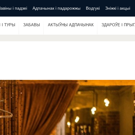
авіны і падзеі
Адпачынак і падарожжы
Водгукі
Зніжкі і акцыі
 І ТУРЫ
ЗАБАВЫ
АКТЫЎНЫ АДПАЧЫНАК
ЗДАРОЎЕ І ПРЫ