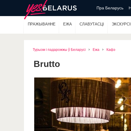
Пра Беларусь
Н
ПРАЖЫВАННЕ
ЕЖА
СЛАВУТАСЦІ
ЭКСКУРСІІ
Турызм і падарожжы ў Беларусі
Ежа
Кафэ
Brutto