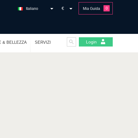
€
0
Italiano
Mia Guida
Login
E & BELLEZZA
SERVIZI