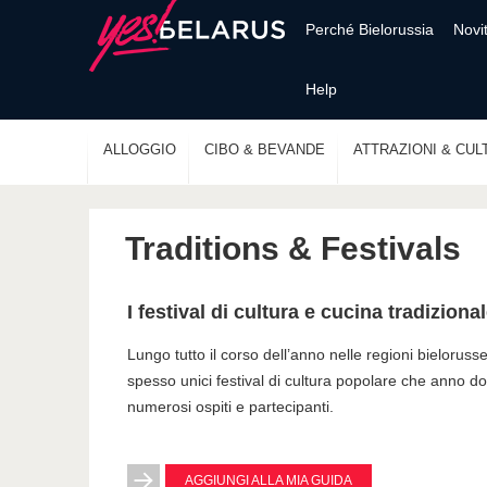
Perché Bielorussia
Novi
Help
ALLOGGIO
CIBO & BEVANDE
ATTRAZIONI & CUL
Traditions & Festivals
I festival di cultura e cucina tradiziona
Lungo tutto il corso dell’anno nelle regioni bieloruss
spesso unici festival di cultura popolare che anno 
numerosi ospiti e partecipanti.
AGGIUNGI ALLA MIA GUIDA