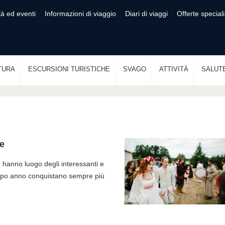
tà ed eventi
Informazioni di viaggio
Diari di viaggi
Offerte speciali
TURA
ESCURSIONI TURISTICHE
SVAGO
ATTIVITÀ
SALUT
le
e hanno luogo degli interessanti e
dopo anno conquistano sempre più