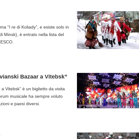
a “I re di Koliady”, e esiste solo in
i Minsk), è entrato nella lista del
UNESCO.
lavianski Bazaar a Vitebsk”
 a Vitebsk” è un biglietto da visita
l forum musicale ha sempre voluto
ioni e paesi diversi.
"