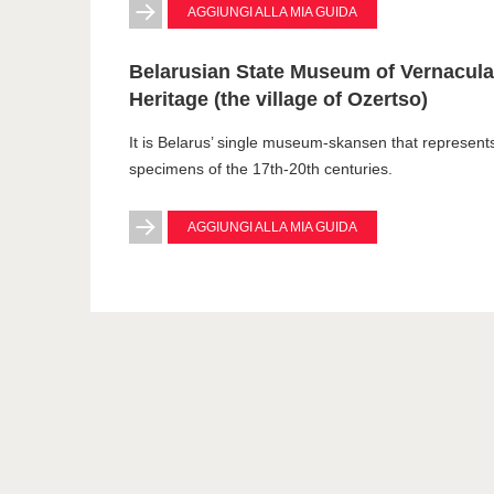
AGGIUNGI ALLA MIA GUIDA
Belarusian State Museum of Vernacular
Heritage (the village of Ozertso)
It is Belarus’ single museum-skansen that represents 
specimens of the 17th-20th centuries.
AGGIUNGI ALLA MIA GUIDA