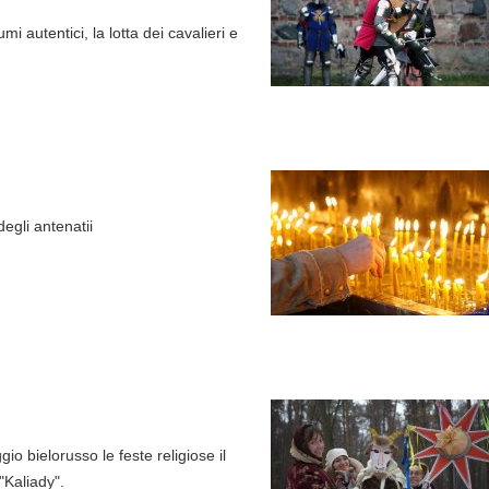
i autentici, la lotta dei cavalieri e
degli antenatii
io bielorusso le feste religiose il
"Kaliady".