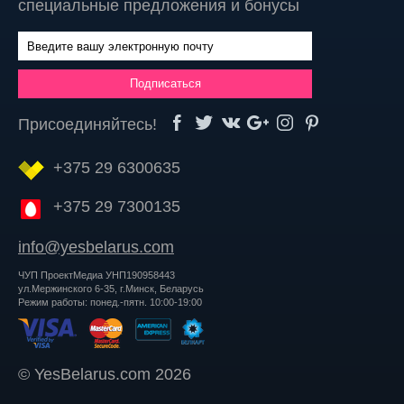
специальные предложения и бонусы
Присоединяйтесь!
+375 29 6300635
+375 29 7300135
info@yesbelarus.com
ЧУП ПроектМедиа УНП190958443
ул.Мержинского 6-35, г.Минск, Беларусь
Режим работы: понед.-пятн. 10:00-19:00
© YesBelarus.com 2026