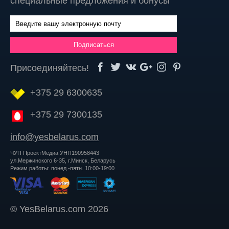
специальные предложения и бонусы
Присоединяйтесь!
+375 29 6300635
+375 29 7300135
info@yesbelarus.com
ЧУП ПроектМедиа УНП190958443
ул.Мержинского 6-35, г.Минск, Беларусь
Режим работы: понед.-пятн. 10:00-19:00
© YesBelarus.com 2026