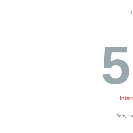
y
5
Inter
Sorry, s