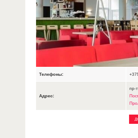
Телефоны:
+37
пр-т
Адрес:
Пос
Про
Д