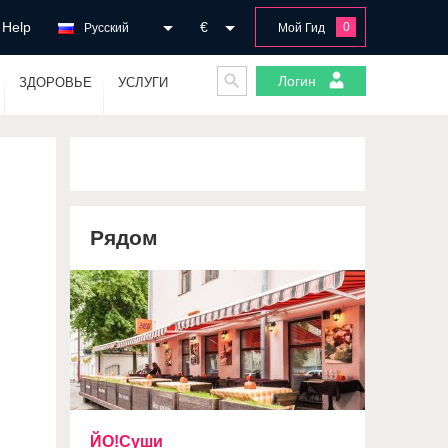
Help
€
0
Русский
Мой Гид
Логин
ЗДОРОВЬЕ
УСЛУГИ
Рядом
ЙО!Суши