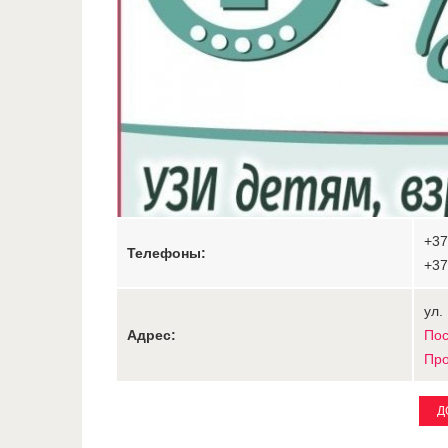
+37
Телефоны:
+37
ул.
Адрес:
Пос
Про
Д