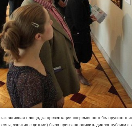
как активная площадка презентации современного белорусского и
квесты, занятия с детьми) была призвана оживить диалог публики 