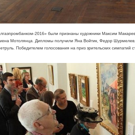
елгазпромбанком-2016» были признаны художники Максим Макаре
мена Мотолянца. Дипломы получили Яна Войтик, Федор Шурмелев,
етруль. Победителем голосования на приз зрительских симпатий ст