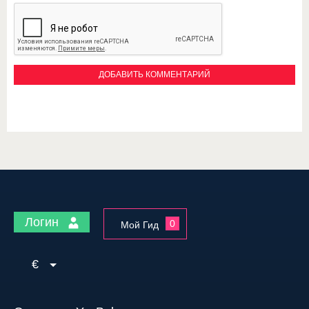
Логин
0
Мой Гид
€