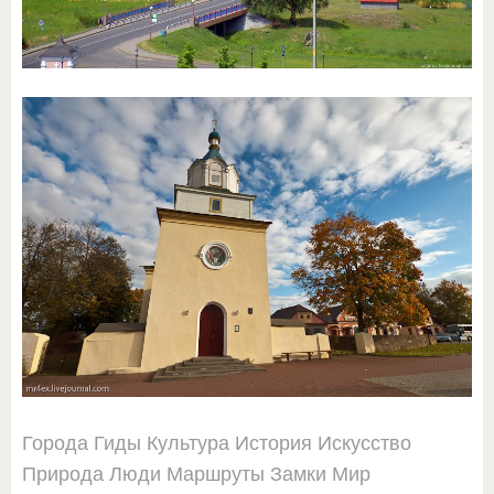
Города
Гиды
Культура
История
Искусство
Природа
Люди
Маршруты
Замки
Мир