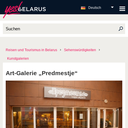
Deutsch
Reisen und Tourismus in Belarus
Sehenswürdigkeiten
Kunstgalerien
Art-Galerie „Predmestje“