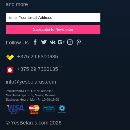
and more
Follow Us
+375 29 6300635
+375 29 7300135
info@yesbelarus.com
ProjectMedia Ltd. UNP190958443
Merzhinskogo 6-35, Minsk, Belarus
Business Hours: Mon-Fri 10:00-19:00
© YesBelarus.com 2026