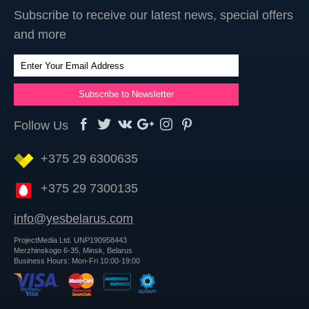
Subscribe to receive our latest news, special offers
and more
Follow Us
+375 29 6300635
+375 29 7300135
info@yesbelarus.com
ProjectMedia Ltd. UNP190958443
Merzhinskogo 6-35, Minsk, Belarus
Business Hours: Mon-Fri 10:00-19:00