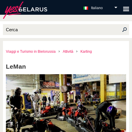
Italiano
Viaggi e Turismo in Bielorussia
Attività
Karting
LeMan