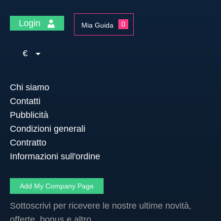
Login
0
Mia Guida
€
Chi siamo
Contatti
Pubblicità
Condizioni generali
Contratto
Informazioni sull'ordine
Add My Company Page
Sottoscrivi per ricevere le nostre ultime novità,
offerte, bonus e altro