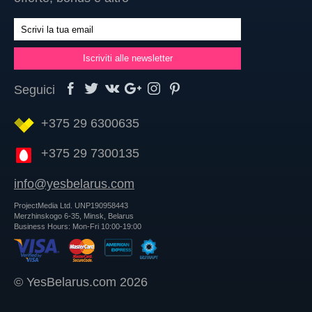
Seguici
+375 29 6300635
+375 29 7300135
info@yesbelarus.com
ProjectMedia Ltd. UNP190958443
Merzhinskogo 6-35, Minsk, Belarus
Business Hours: Mon-Fri 10:00-19:00
© YesBelarus.com 2026