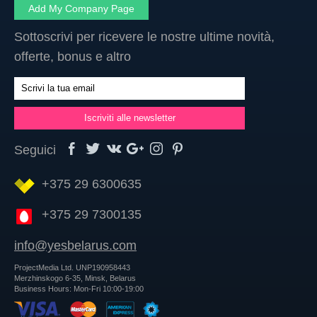
Add My Company Page
Sottoscrivi per ricevere le nostre ultime novità,
offerte, bonus e altro
Seguici
+375 29 6300635
+375 29 7300135
info@yesbelarus.com
ProjectMedia Ltd. UNP190958443
Merzhinskogo 6-35, Minsk, Belarus
Business Hours: Mon-Fri 10:00-19:00