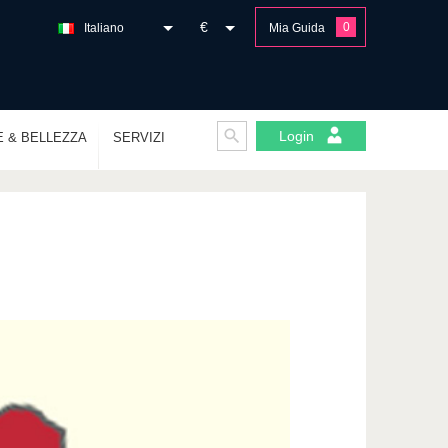
€
0
Italiano
Mia Guida
Login
E & BELLEZZA
SERVIZI