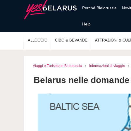
Perché Bielorussia
Novi
Help
ALLOGGIO
CIBO & BEVANDE
ATTRAZIONI & CUL
Viaggi e Turismo in Bielorussia
Informazioni di viaggio
Belarus nelle domande 