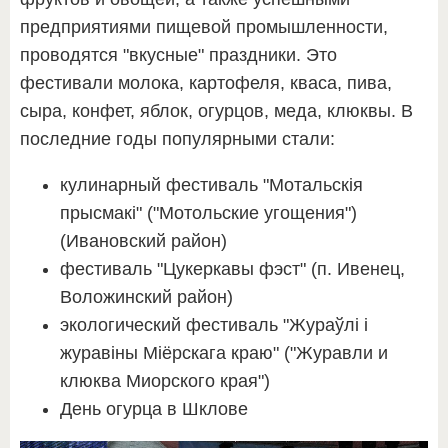
предприятиями пищевой промышленности,
проводятся "вкусные" праздники.
Это
фестивали молока, картофеля, кваса, пива,
сыра, конфет, яблок, огурцов, меда, клюквы. В
последние годы популярными стали:
кулинарный фестиваль "Мотальскiя
прысмакi" ("Мотольские угощения")
(Ивановский район)
фестиваль "Цукеркавы фэст" (п. Ивенец,
Воложинский район)
экологический фестиваль "Жураўлі і
журавіны Міёрскага краю" ("Журавли и
клюква Миорского края")
День огурца в Шклове