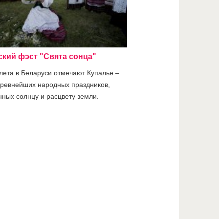
ский фэст "Свята сонца"
 лета в Беларуси отмечают Купалье –
древнейших народных праздников,
ных солнцу и расцвету земли.