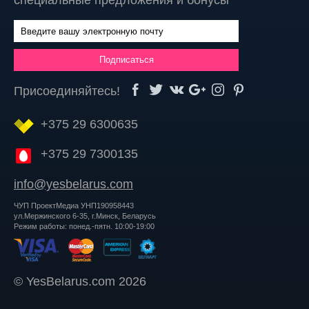
специальные предложения и бонусы
Присоединяйтесь!
+375 29 6300635
+375 29 7300135
info@yesbelarus.com
ЧУП ПроектМедиа УНП190958443
ул.Мержинского 6-35, г.Минск, Беларусь
Режим работы: понед.-пятн. 10:00-19:00
© YesBelarus.com 2026