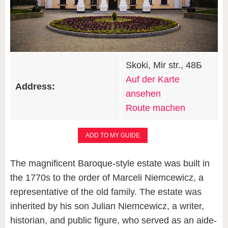
Skoki, Mir str., 48Б
Auf der Karte
Address:
ansehen
Route machen
ADD TO MY GUIDE
The magnificent Baroque-style estate was built in
the 1770s to the order of Marceli Niemcewicz, a
representative of the old family. The estate was
inherited by his son Julian Niemcewicz, a writer,
historian, and public figure, who served as an aide-