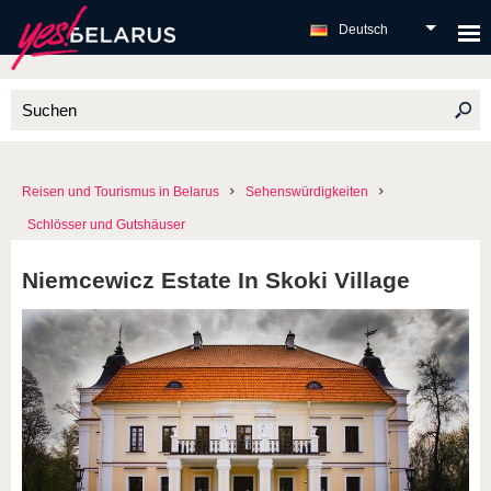
Deutsch
Reisen und Tourismus in Belarus
Sehenswürdigkeiten
Schlösser und Gutshäuser
Niemcewicz Estate In Skoki Village