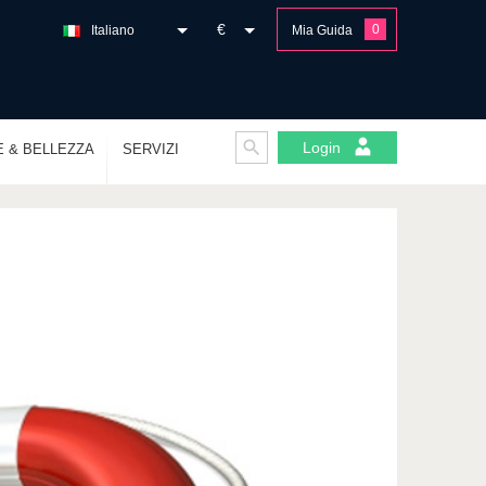
€
0
Italiano
Mia Guida
Login
E & BELLEZZA
SERVIZI