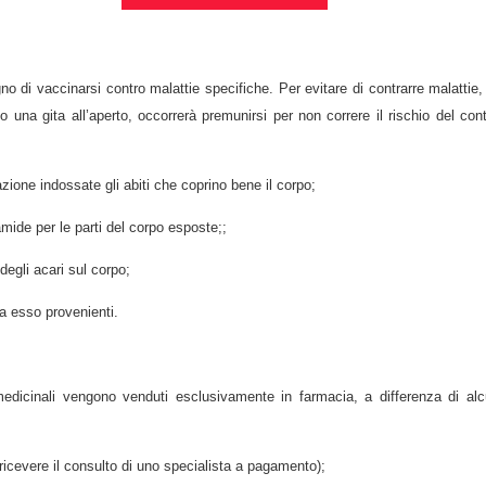
o di vaccinarsi contro malattie specifiche. Per evitare di contrarre malattie,
na gita all’aperto, occorrerà premunirsi per non correre il rischio del conta
tazione indossate gli abiti che coprino bene il corpo;
amide per le parti del corpo esposte;;
degli acari sul corpo;
da esso provenienti.
 medicinali vengono venduti esclusivamente in farmacia, a differenza di al
 ricevere il consulto di uno specialista a pagamento);