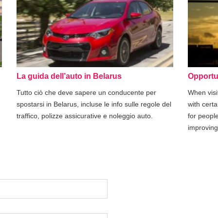
La guida dell’auto in Belarus
Opportun
Tutto ciò che deve sapere un conducente per
When visi
,
spostarsi in Belarus, incluse le info sulle regole del
with cert
traffico, polizze assicurative e noleggio auto.
for people
improving