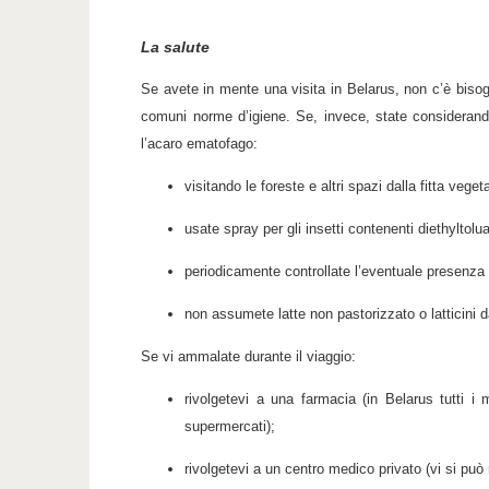
La salute
Se avete in mente una visita in Belarus, non c’è bisogn
comuni norme d’igiene. Se, invece, state considerando u
l’acaro ematofago:
visitando le foreste e altri spazi dalla fitta vege
usate spray per gli insetti contenenti diethyltolu
periodicamente controllate l’eventuale presenza 
non assumete latte non pastorizzato o latticini 
Se vi ammalate durante il viaggio:
rivolgetevi a una farmacia (in Belarus tutti i
supermercati);
rivolgetevi a un centro medico privato (vi si può