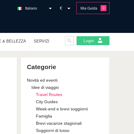
€
0
Italiano
Mia Guida
Login
E & BELLEZZA
SERVIZI
Categorie
Novità ed eventi
Idee di viaggio
Travel Routes
City Guides
Week-end e brevi soggiorni
Famiglia
Brevi vacanze stagionali
Soggiorni di lusso