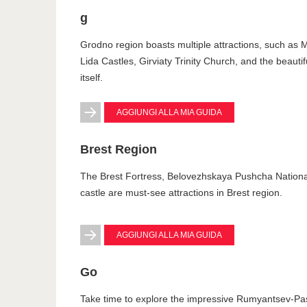
g
Grodno region boasts multiple attractions, such as
Lida Castles, Girviaty Trinity Church, and the beaut
itself.
AGGIUNGI ALLA MIA GUIDA
Brest Region
The Brest Fortress, Belovezhskaya Pushcha Nation
castle are must-see attractions in Brest region.
AGGIUNGI ALLA MIA GUIDA
Go
Take time to explore the impressive Rumyantsev-Pa