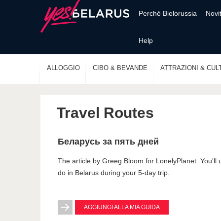
Perché Bielorussia
Novi
Help
ALLOGGIO
CIBO & BEVANDE
ATTRAZIONI & CUL
Travel Routes
Беларусь за пять дней
The article by Greeg Bloom for LonelyPlanet. You'l
do in Belarus during your 5-day trip.
AGGIUNGI ALLA MIA GUIDA