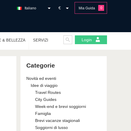
€
0
Italiano
Mia Guida
Login
E & BELLEZZA
SERVIZI
Categorie
Novità ed eventi
Idee di viaggio
Travel Routes
City Guides
Week-end e brevi soggiorni
Famiglia
Brevi vacanze stagionali
Soggiorni di lusso