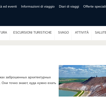
tà ed eventi
Informazioni di viaggio
Diari di viaggi
Offerte speciali
TURA
ESCURSIONI TURISTICHE
SVAGO
ATTIVITÀ
SALUT
сках заброшенных архитектурных
Они точно знают, куда нужно ехать