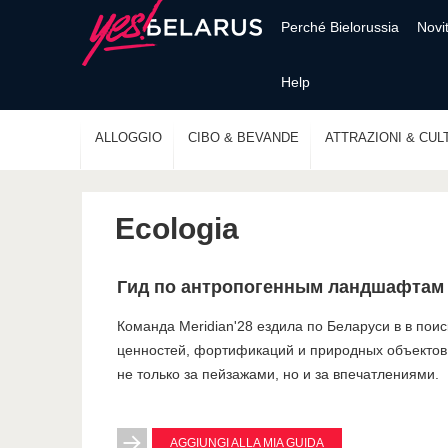
Perché Bielorussia
Novi
Help
ALLOGGIO
CIBO & BEVANDE
ATTRAZIONI & CUL
Ecologia
Гид по антропогенным ландшафтам
Команда Meridian'28 ездила по Беларуси в в пои
ценностей, фортификаций и природных объектов. 
не только за пейзажами, но и за впечатлениями.
AGGIUNGI ALLA MIA GUIDA