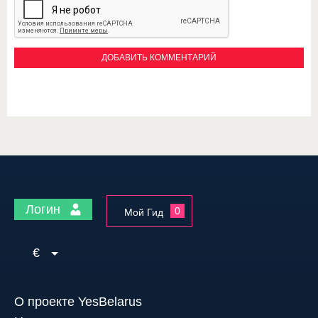
Логин
0
Мой Гид
€
О проекте YesBelarus