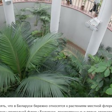
нять, что в Беларуси бережно относятся к растениям местной фло
виды природной флоры Беларуси, лекарственные и пряно-аромати