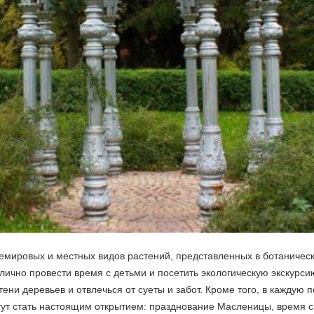
мировых и местных видов растений, представленных в ботаническ
лично провести время с детьми и посетить экологическую экскурсию
тени деревьев и отвлечься от суеты и забот. Кроме того, в каждую 
т стать настоящим открытием: празднование Масленицы, время с