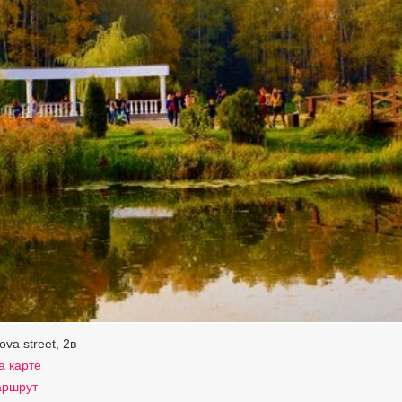
va street, 2в
а карте
аршрут