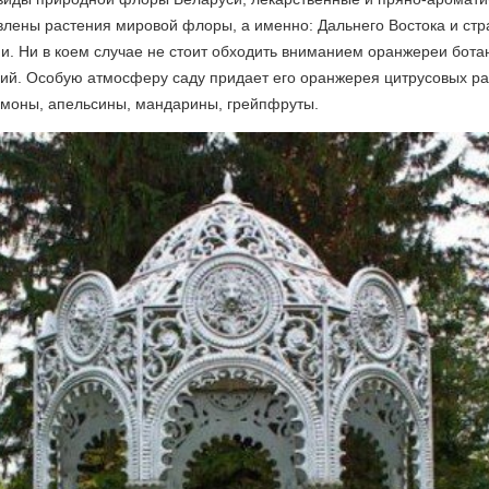
влены растения мировой флоры, а именно: Дальнего Востока и стр
и. Ни в коем случае не стоит обходить вниманием оранжереи ботан
ний. Особую атмосферу саду придает его оранжерея цитрусовых ра
лимоны, апельсины, мандарины, грейпфруты.