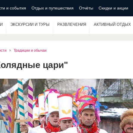
ти и события
Отдых и путешествия
Отчёты
Скидки и акции
И
ЭКСКУРСИИ И ТУРЫ
РАЗВЛЕЧЕНИЯ
АКТИВНЫЙ ОТДЫХ
ости
Традиции и обычаи
Колядные цари"