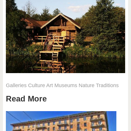
Galleries
Culture
Art
Museums
Nature
Traditions
Read More