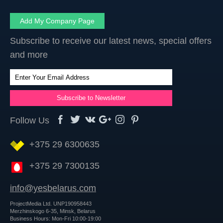
Add My Company Page
Subscribe to receive our latest news, special offers
and more
Follow Us
+375 29 6300635
+375 29 7300135
info@yesbelarus.com
ProjectMedia Ltd. UNP190958443
Merzhinskogo 6-35, Minsk, Belarus
Business Hours: Mon-Fri 10:00-19:00