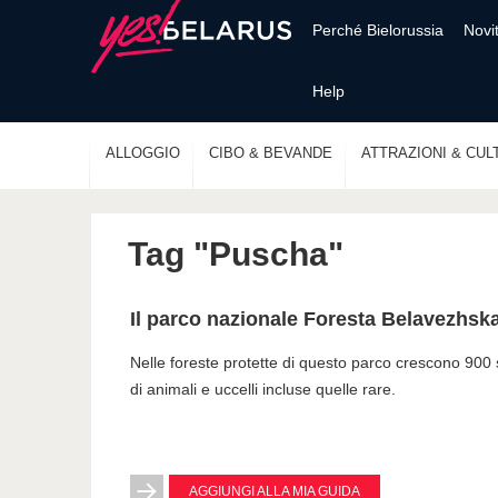
Perché Bielorussia
Novi
Help
ALLOGGIO
CIBO & BEVANDE
ATTRAZIONI & CUL
Tag "Puscha"
Il parco nazionale Foresta Belavezhsk
Nelle foreste protette di questo parco crescono 900 
di animali e uccelli incluse quelle rare.
AGGIUNGI ALLA MIA GUIDA