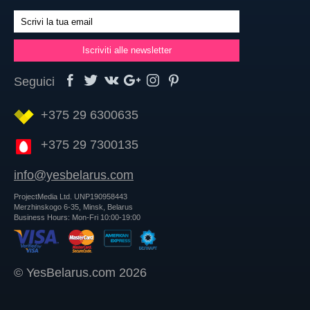
Seguici
+375 29 6300635
+375 29 7300135
info@yesbelarus.com
ProjectMedia Ltd. UNP190958443
Merzhinskogo 6-35, Minsk, Belarus
Business Hours: Mon-Fri 10:00-19:00
© YesBelarus.com 2026