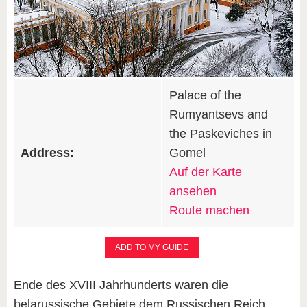
Palace of the
Rumyantsevs and
the Paskeviches in
Address:
Gomel
Auf der Karte
ansehen
Route machen
ADD TO MY GUIDE
Ende des XVIII Jahrhunderts waren die
belarussische Gebiete dem Russischen Reich