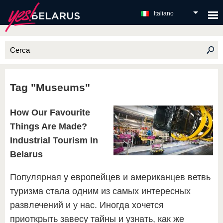
Italiano
Tag "Museums"
How Our Favourite
Things Are Made?
Industrial Tourism In
Belarus
Популярная у европейцев и американцев ветвь
туризма стала одним из самых интересных
развлечений и у нас. Иногда хочется
приоткрыть завесу тайны и узнать, как же