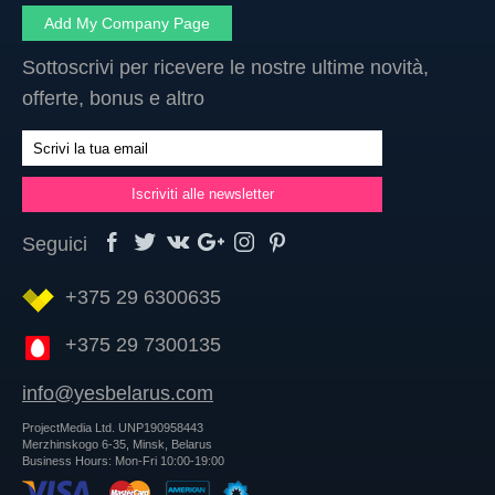
Add My Company Page
Sottoscrivi per ricevere le nostre ultime novità,
offerte, bonus e altro
Seguici
+375 29 6300635
+375 29 7300135
info@yesbelarus.com
ProjectMedia Ltd. UNP190958443
Merzhinskogo 6-35, Minsk, Belarus
Business Hours: Mon-Fri 10:00-19:00