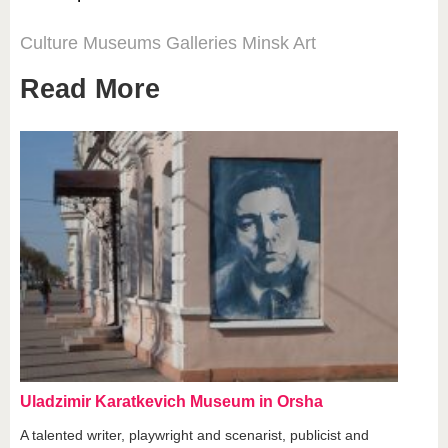
Culture
Museums
Galleries
Minsk
Art
Read More
Uladzimir Karatkevich Museum in Orsha
A talented writer, playwright and scenarist, publicist and