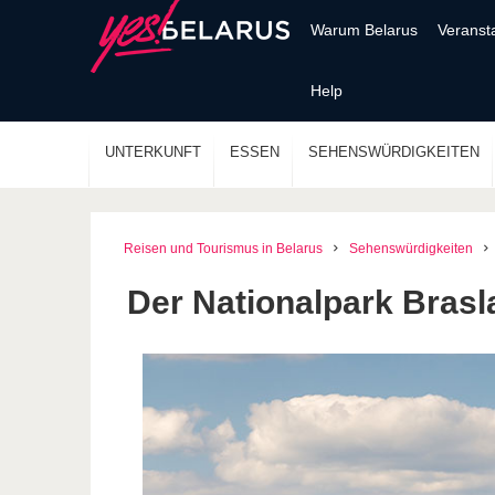
Warum Belarus
Veranst
Help
UNTERKUNFT
ESSEN
SEHENSWÜRDIGKEITEN
Reisen und Tourismus in Belarus
Sehenswürdigkeiten
Der Nationalpark Bras